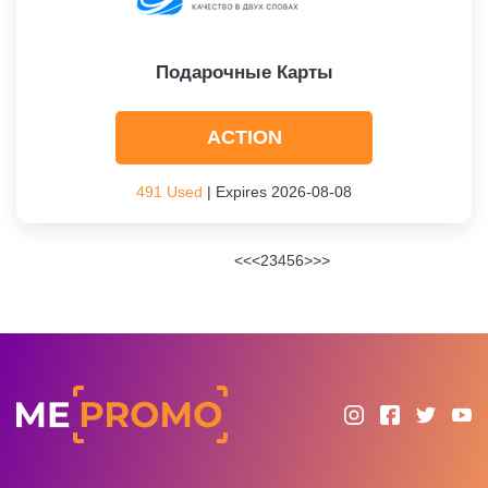
Подарочные Карты
ACTION
491 Used
| Expires 2026-08-08
<<
<
2
3
4
5
6
>
>>