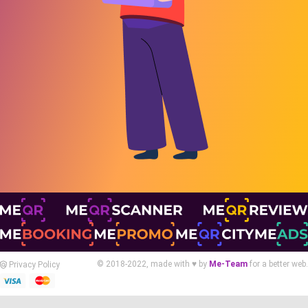
© 2018-2022, made with ♥ by
Me-Team
for a better web.
Privacy Policy