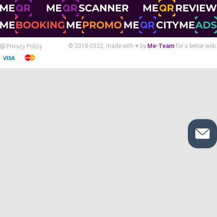
© 2018-2022, made with ♥ by
Me-Team
for a better web.
Privacy Policy