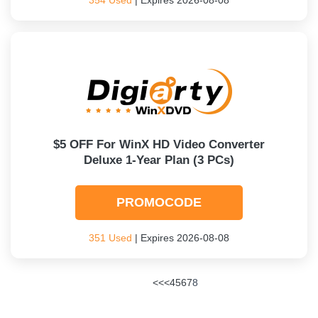
354 Used
| Expires 2026-08-08
$5 OFF For WinX HD Video Converter
Deluxe 1-Year Plan (3 PCs)
PROMOCODE
351 Used
| Expires 2026-08-08
<<
<
4
5
6
7
8