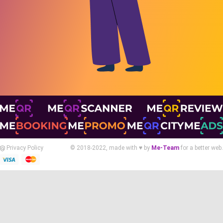
© 2018-2022, made with ♥ by
Me-Team
for a better web.
Privacy Policy