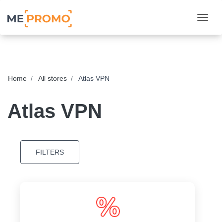
Togg
Home
All stores
Atlas VPN
Atlas VPN
FILTERS