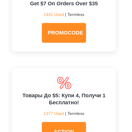
Get $7 On Orders Over $35
1441 Used
| Termless
PROMOCODE
Товары До $5: Купи 4, Получи 1
Бесплатно!
1377 Used
| Termless
ACTION