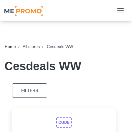
Togg
Home
All stores
Cesdeals WW
Cesdeals WW
FILTERS