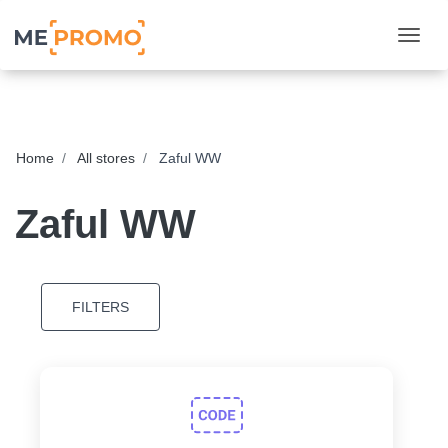
Togg
Home
All stores
Zaful WW
Zaful WW
FILTERS