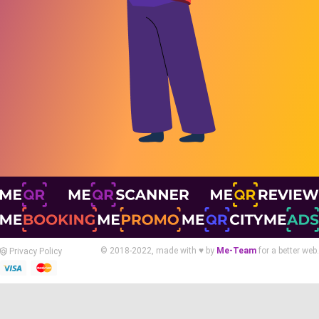
© 2018-2022, made with ♥ by
Me-Team
for a better web.
Privacy Policy