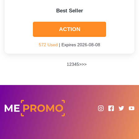
Best Seller
ACTION
572 Used
| Expires 2026-08-08
1
2
3
4
5
>
>>