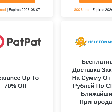
Used
| Expires 2026-08-07
800 Used
| Expires 202
Бесплатн
Доставка За
earance Up To
На Сумму От
70% Off
Рублей По С
Ближайш
Пригорода