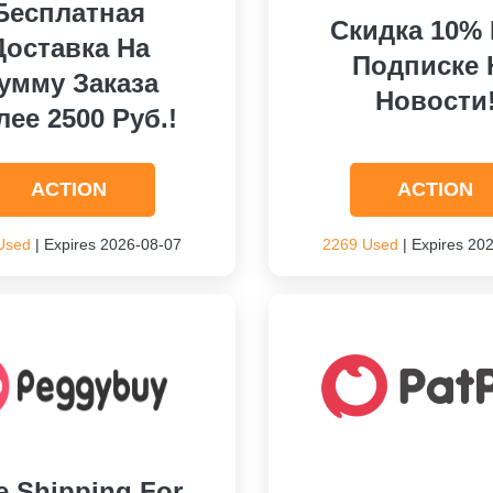
Бесплатная
Скидка 10%
Доставка На
Подписке 
умму Заказа
Новости
лее 2500 Руб.!
ACTION
ACTION
Used
| Expires 2026-08-07
2269 Used
| Expires 20
e Shipping For