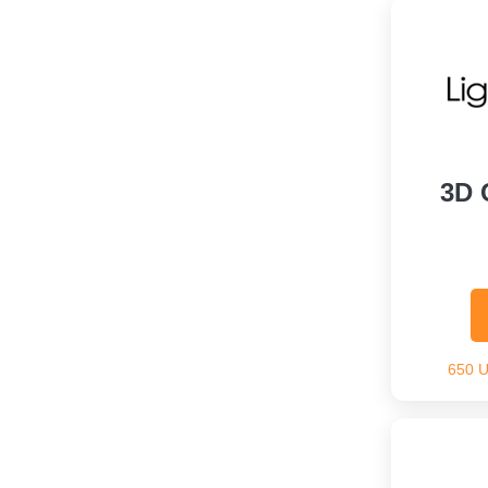
3D 
650 