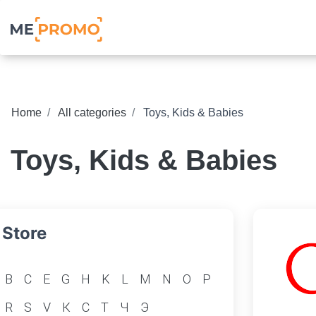
Home
All categories
Toys, Kids & Babies
Toys, Kids & Babies
Store
B
C
E
G
H
K
L
M
N
O
P
R
S
V
К
С
Т
Ч
Э