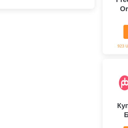
Or
923 
Куп