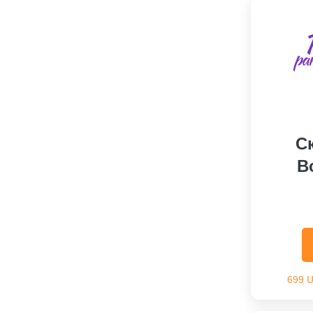
С
В
699 