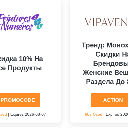
Тренд: Моно
Скидки Н
кидка 10% На
Брендов
се Продукты
Женские Вещ
Раздела До
PROMOCODE
ACTION
Used
| Expires 2026-08-07
687 Used
| Expires 202