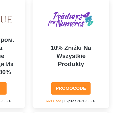
хром.
а
10% Zniżki Na
ые
Wszystkie
и Из
Produkty
 80%
PROMOCODE
6-08-07
669 Used
| Expires 2026-08-07