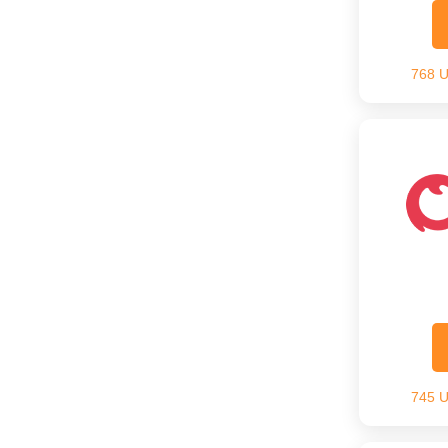
768 
745 