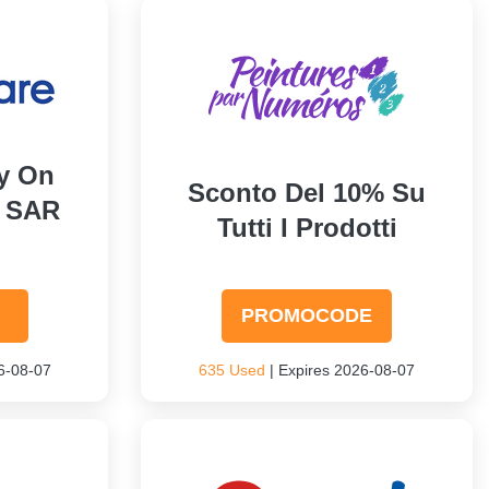
y On
Sconto Del 10% Su
e SAR
Tutti I Prodotti
PROMOCODE
6-08-07
635 Used
| Expires 2026-08-07