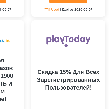
6-08-07
779 Used
| Expires 2026-08-07
ая
казов
Cкидка 15% Для Всех
 1900
Зарегистрированных
ПБ И
Пользователей!
им
м!