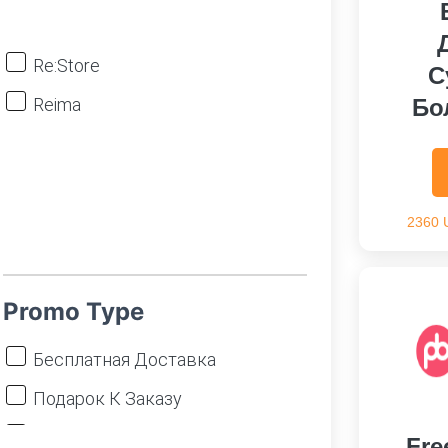
Re:Store
С
Reima
Бо
2360 
Promo Type
Бесплатная Доставка
Подарок К Заказу
Скидка На Заказ
Fre