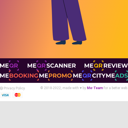
© 2018-2022, made with ♥ by
Me-Team
for a better web.
Privacy Policy