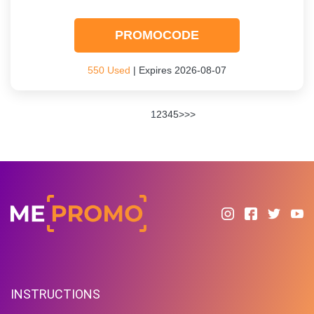
PROMOCODE
550 Used
| Expires 2026-08-07
1
2
3
4
5
>
>>
INSTRUCTIONS