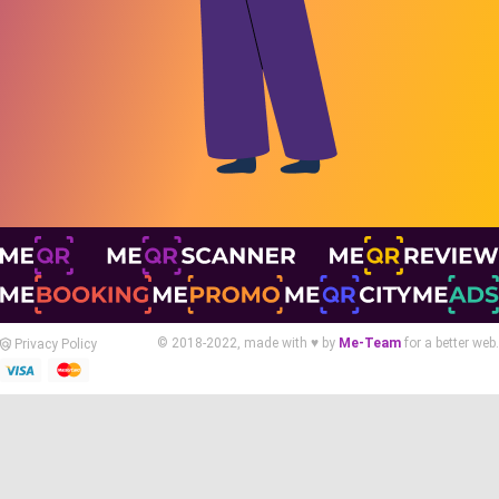
© 2018-2022, made with ♥ by
Me-Team
for a better web.
Privacy Policy