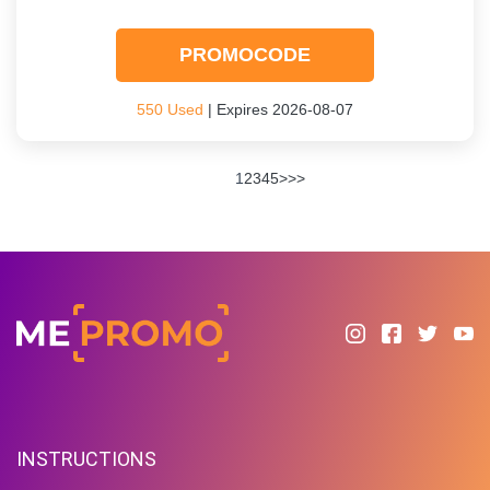
PROMOCODE
550 Used
| Expires 2026-08-07
1
2
3
4
5
>
>>
INSTRUCTIONS