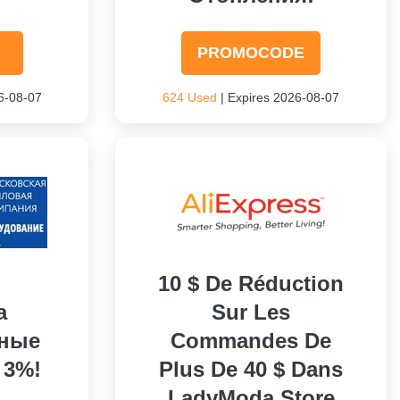
PROMOCODE
6-08-07
624 Used
| Expires 2026-08-07
10 $ De Réduction
а
Sur Les
ьные
Commandes De
 3%!
Plus De 40 $ Dans
LadyModa Store