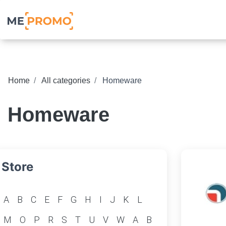
Home
All categories
Homeware
Homeware
Store
A
B
C
E
F
G
H
I
J
K
L
M
O
P
R
S
T
U
V
W
А
В