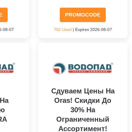
E
PROMOCODE
6-08-07
702 Used
| Expires 2026-08-07
Сдуваем Цены На
 На
Oras! Скидки До
ию
30% На
RA
Ограниченный
Ассортимент!