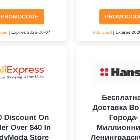
PROMOCODE
PROMOCOD
Used
| Expires 2026-08-07
686 Used
| Expires 202
Бесплатн
Доставка Во
0 Discount On
Города-
er Over $40 In
Миллионни
dyModa Store
Ленинградск