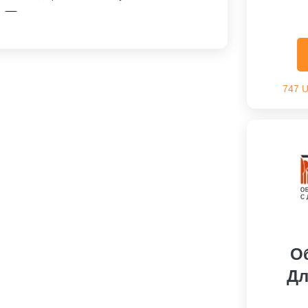
Скидка На Заказ
747 
О
Дл