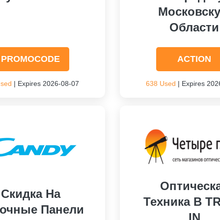
Московск
Области
PROMOCODE
ACTION
Used
| Expires 2026-08-07
638 Used
| Expires 202
Оптическ
Скидка На
Техника В T
очные Панели
IN