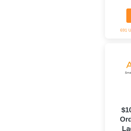
691 
$1
Ord
La