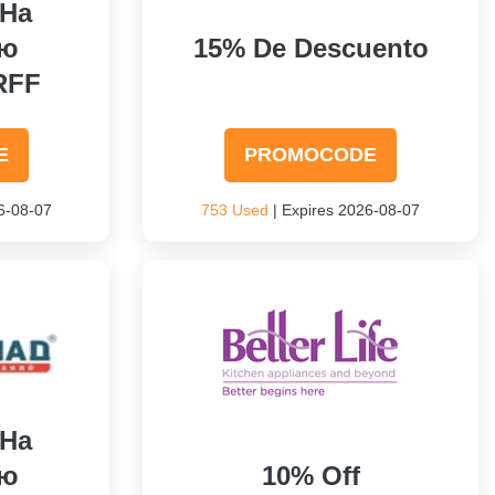
 На
ию
15% De Descuento
RFF
E
PROMOCODE
6-08-07
753 Used
| Expires 2026-08-07
 На
ию
10% Off