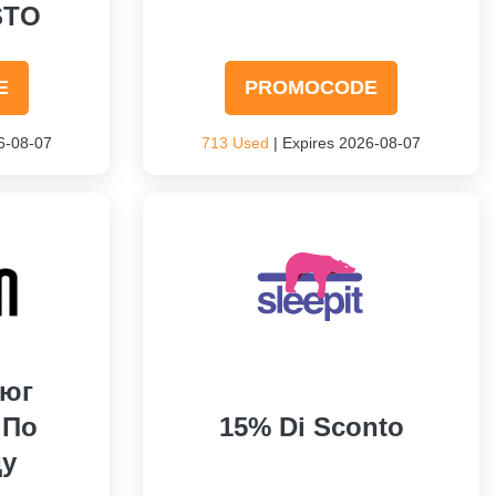
STO
E
PROMOCODE
6-08-07
713 Used
| Expires 2026-08-07
тюг
 По
15% Di Sconto
ду