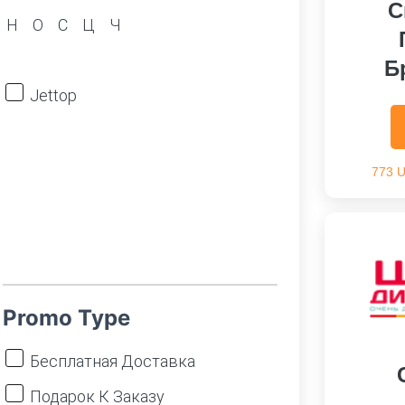
С
Н
О
С
Ц
Ч
Б
Jettop
773 
Promo Type
Бесплатная Доставка
Подарок К Заказу