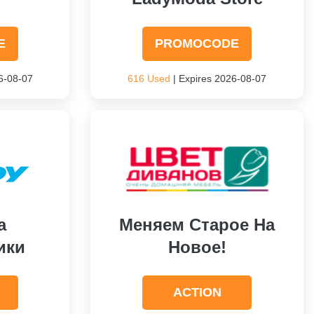
E
PROMOCODE
6-08-07
616 Used
| Expires 2026-08-07
а
Меняем Старое На
ики
Новое!
ACTION