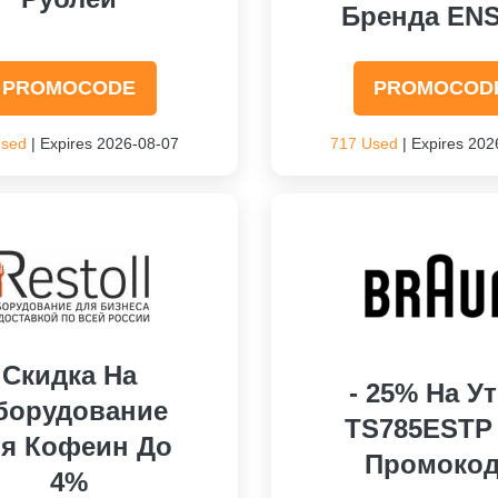
Бренда EN
PROMOCODE
PROMOCOD
Used
| Expires 2026-08-07
717 Used
| Expires 202
Скидка На
- 25% На У
борудование
TS785ESTP
я Кофеин До
Промоко
4%