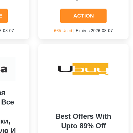
E
ACTION
6-08-07
665 Used
| Expires 2026-08-07
ая
 Все
Best Offers With
ки,
Upto 89% Off
ую И