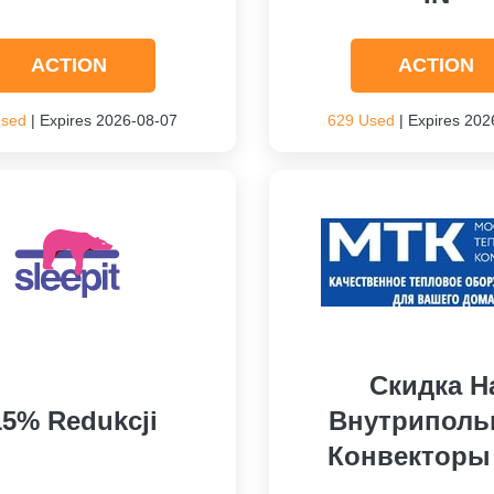
ACTION
ACTION
Used
| Expires 2026-08-07
629 Used
| Expires 202
Скидка Н
15% Redukcji
Внутрипол
Конвекторы