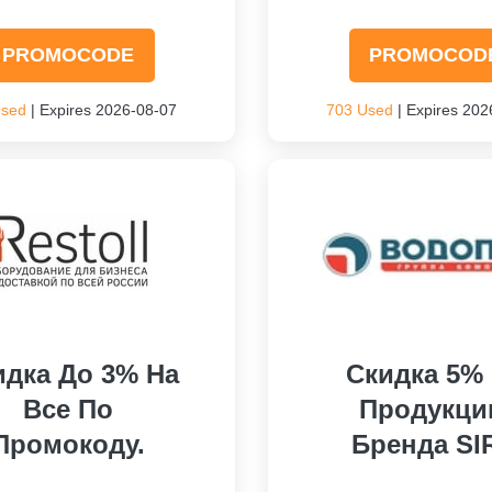
PROMOCODE
PROMOCOD
Used
| Expires 2026-08-07
703 Used
| Expires 202
идка До 3% На
Скидка 5%
Все По
Продукц
Промокоду.
Бренда SI