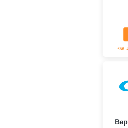
656 
Вар