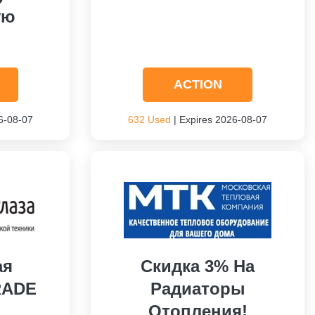
ую
ACTION
6-08-07
632 Used
| Expires 2026-08-07
ая
Скидка 3% На
RADE
Радиаторы
Отопления!