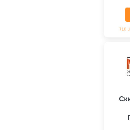
710 
Ск