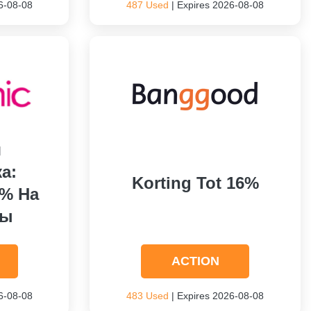
6-08-08
487 Used
| Expires 2026-08-08
я
а:
Korting Tot 16%
0% На
ры
ACTION
6-08-08
483 Used
| Expires 2026-08-08