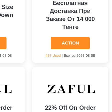
Бесплатная
 Size
Доставка При
 Down
Заказе От 14 000
Тенге
ACTION
6-08-08
497 Used
| Expires 2026-08-08
rder
22% Off On Order