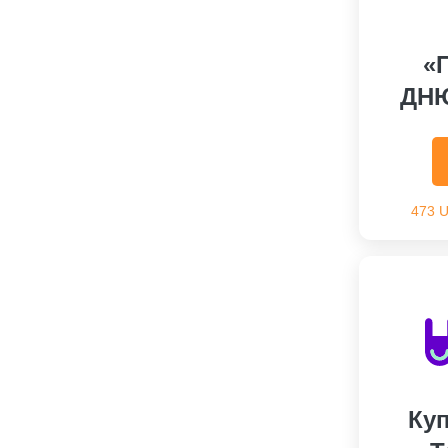
«
ДН
473 
Ку