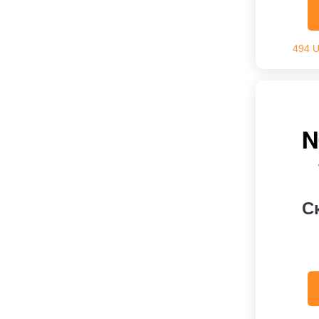
494 
С