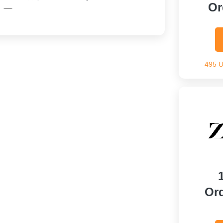
Or
Скидка На Заказ
495 
Or