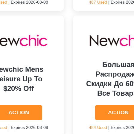
Used
| Expires 2026-08-08
487 Used
| Expires 202
Больша
ewchic Mens
Распродаж
eisure Up To
Скидки До 6
$20% Off
Все Това
ACTION
ACTION
Used
| Expires 2026-08-08
484 Used
| Expires 202