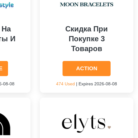
 На
Скидка При
ты И
Покупке 3
Товаров
E
ACTION
6-08-08
474 Used
| Expires 2026-08-08