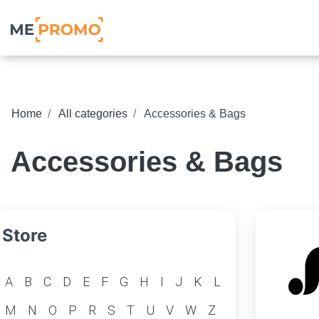
Home
All categories
Accessories & Bags
Accessories & Bags
Store
A
B
C
D
E
F
G
H
I
J
K
L
M
N
O
P
R
S
T
U
V
W
Z