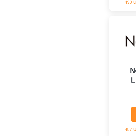
490 
N
L
487 