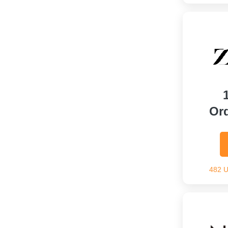
Or
482 