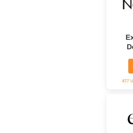
Ex
D
477 