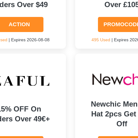
ders Over $49
Over £10
ACTION
PROMOCOD
Used
| Expires 2026-08-08
495 Used
| Expires 202
Newchic Men 
15% OFF On
Hat 2pcs Get
ders Over 49€+
Off