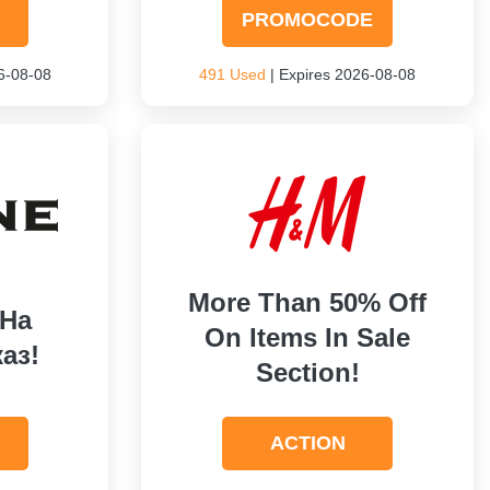
PROMOCODE
6-08-08
491 Used
| Expires 2026-08-08
More Than 50% Off
 На
On Items In Sale
аз!
Section!
ACTION